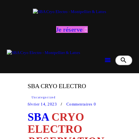
Je réserve
NOS PRESTATIONS
POIDS IDÉAL
AMINCISSEMENT
SBA CRYO ELECTRO
REMISE EN FORME
Uncategorized
février 14, 2023
Commentaires
0
BIEN-ÊTRE
SBA
CRYO
ACTUALITÉS & INFOS
ELECTRO
CONTACT