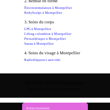
2. Remise en forme
Électrostimulation à Montpellier
BodySculpt à Montpellier
3. Soins du corps
LPG à Montpellier
Lifting colombien à Montpellier
Pressothérapie à Montpellier
Sauna à Montpellier
4. Soins du visage à Montpellier
Radiofréquence anti-ride
SBA Cryo Electro Montpellier
Votre Centre EMS / Cryo à Montpellier
Amincissement