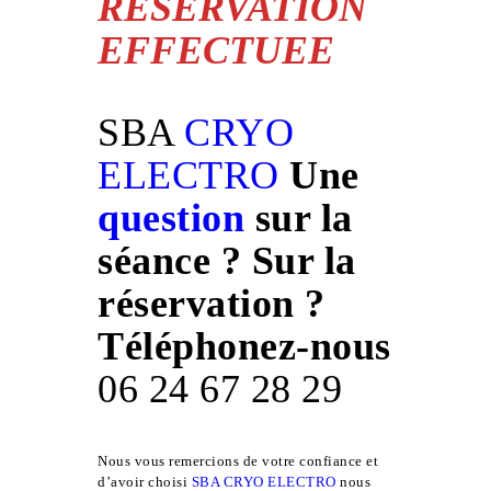
RESERVATION
EFFECTUEE
SBA
CRYO
ELECTRO
Une
question
sur la
séance ? Sur la
réservation ?
Téléphonez-nous
06 24 67 28 29
Nous vous remercions de votre confiance et
d’avoir choisi
SBA CRYO ELECTRO
nous