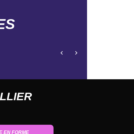
ES
LLIER
E EN FORME