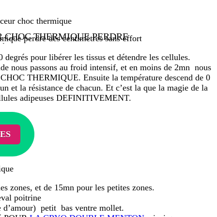
ceur choc thermique
R CHOC THERMIQUE PERDRE
ÈTRES SANS EFFORT
egrés pour libérer les tissus et détendre les cellules.
onde nous passons au froid intensif, et en moins de 2mn nous
s le CHOC THERMIQUE. Ensuite la température descend de 0
un et la résistance de chacun. Et c’est la que la magie de la
s cellules adipeuses DEFINITIVEMENT.
ES
ique
es zones, et de 15mn pour les petites zones.
eval poitrine
 d’amour) petit bas ventre mollet.