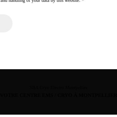
 and handling of your data by this website.
*
SBA Cryo Electro Montpellier
VOTRE CENTRE EMS / CRYO À MONTPELLIE