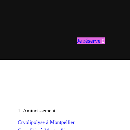
Je réserve
1. Amincissement
Cryolipolyse à Montpellier