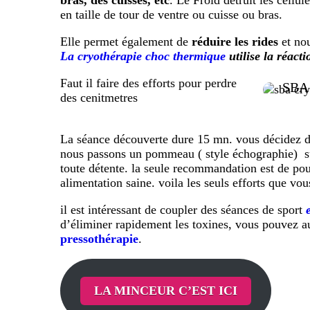
bras, des cuisses, etc
. Le Froid détruit les cellu
en taille de tour de ventre ou cuisse ou bras.
Elle permet également de
réduire les rides
et no
La cryothérapie choc thermique
utilise la réact
Faut il faire des efforts pour perdre
SBA
des cenitmetres
La séance découverte dure 15 mn. vous décidez de 
nous passons un pommeau ( style échographie) su
toute détente. la seule recommandation est de pou
alimentation saine. voila les seuls efforts que vo
il est intéressant de coupler des séances de sport
d’éliminer rapidement les toxines, vous pouvez au
pressothérapie
.
LA MINCEUR C’EST ICI