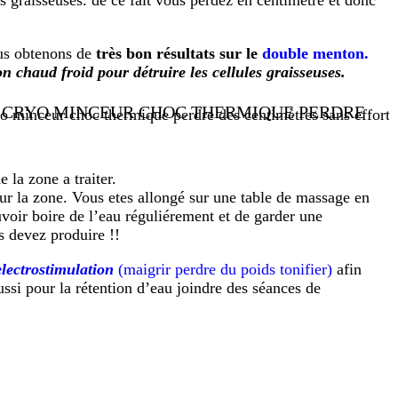
les graisseuses. de ce fait vous perdez en centimètre et donc
us obtenons de
très bon résultats sur le
double menton.
ion chaud froid pour détruire les cellules graisseuses.
 CRYO MINCEUR CHOC THERMIQUE PERDRE
DES CENTIMÈTRES SANS EFFORT
la zone a traiter.
r la zone. Vous etes allongé sur une table de massage en
voir boire de l’eau réguliérement et de garder une
us devez produire !!
electrostimulation
(maigrir perdre du poids tonifier)
afin
ssi pour la rétention d’eau joindre des séances de