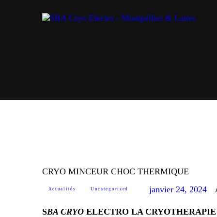
NOS PRESTATIONS
POIDS IDÉAL
AMINCISSEMENT
REMISE EN FORME
BIEN-ÊTRE
ACTUALITÉS & INFOS
CRYO MINCEUR CHOC THERMIQUE
janvier 24, 2024
Actualités
Uncategorized
CONTACT
S
BA CRYO
ELECTRO LA CRYOTHERAPIE