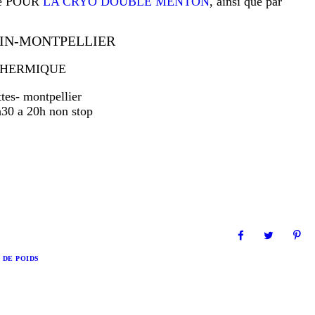
édé POUR
LA CRYO DOUBLE MENTON
, ainsi que par
IN-MONTPELLIER
THERMIQUE
tes- montpellier
30 a 20h non stop
 DE POIDS