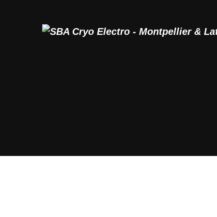
NOS PRESTATIONS
POIDS IDÉAL
AMINCISSEMENT
REMISE EN FORME
BIEN-ÊTRE
ACTUALITÉS & INFOS
CONTACT