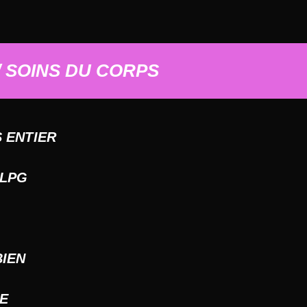
/ SOINS DU CORPS
 ENTIER
 LPG
BIEN
E